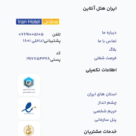
ایران هتل آنلاین
درباره ما
تلفن
07691005105
پشتیبانی
(داخلی 801)
تماس با ما
بلاگ
کد
فرصت‌ شغلی
1917754328
پستی
اطلاعات تکمیلی
استان های ایران
چشم انداز
حریم شخصی
پنل سازمانی
خدمات مشتریان