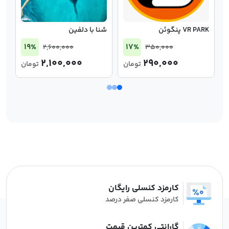
VR PARK پنگوئن
شنا با دلفین
هت
19%
17%
2,600,000
350,000
2,100,000
290,000
تومان
تومان
کارمزد کنسلی رایگان
کارمزد کنسلی صفر درصد
گارانتی کمترین قیمت