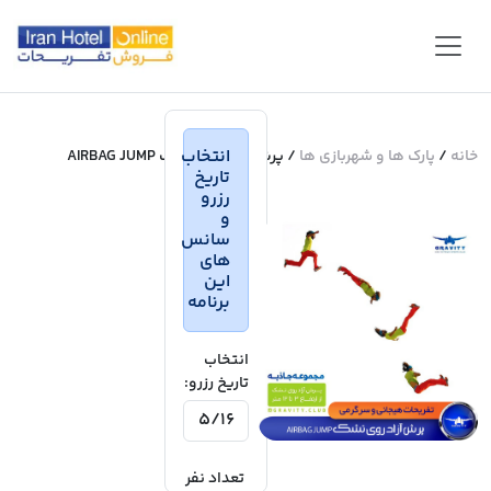
انتخاب
خانه
/
پارک ها و شهربازی ها
/ پرش آزاد روی تشک AIRBAG JUMP
تاریخ
رزرو
و
سانس
های
این
برنامه
انتخاب
تاریخ رزرو:
تعداد نفر