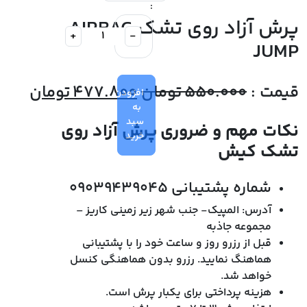
:
پرش آزاد روی تشک AIRBAG
+
-
JUMP
قیمت
قیمت
قیمت :
550.000
تومان
477.800
تومان
افزودن
به
اصلی
فعلی
سبد
نکات مهم و ضروری پرش آزاد روی
خرید
550.000 تومان
تشک کیش
بود.
است.
شماره پشتیبانی 09039439045
آدرس: المپیک- جنب شهر زیر زمینی کاریز –
مجموعه جاذبه
قبل از رزرو روز و ساعت خود را با پشتیبانی
هماهنگ نمایید. رزرو بدون هماهنگی کنسل
خواهد شد.
هزینه پرداختی برای یکبار پرش است.